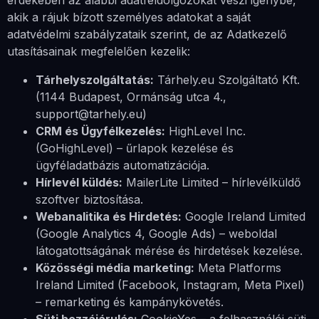
érdekében az alábbi adatfeldolgozókat veszi igénybe,
akik a rájuk bízott személyes adatokat a saját
adatvédelmi szabályzataik szerint, de az Adatkezelő
utasításainak megfelelően kezelik:
Tárhelyszolgáltatás:
Tárhely.eu Szolgáltató Kft.
(1144 Budapest, Ormánság utca 4.,
support@tarhely.eu)
CRM és Ügyfélkezelés:
HighLevel Inc.
(GoHighLevel) – űrlapok kezelése és
ügyféladatbázis automatizációja.
Hírlevél küldés:
MailerLite Limited – hírlevélküldő
szoftver biztosítása.
Webanalitika és Hirdetés:
Google Ireland Limited
(Google Analytics 4, Google Ads) – weboldal
látogatottságának mérése és hirdetések kezelése.
Közösségi média marketing:
Meta Platforms
Ireland Limited (Facebook, Instagram, Meta Pixel)
– remarketing és kampánykövetés.