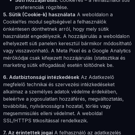
Süti hozzájárulás:
CookieYes – a felhasználói süti
preferenciák rögzítése.
5. Sütik (Cookie-k) használata
A weboldalon a
CookieYes modul segítségével a felhasználók
önkéntesen dönthetnek arról, hogy mely sütik
használatát engedélyezik. A hozzájárulás a weboldalon
elhelyezett süti panelen keresztül bármikor módosítható
vagy visszavonható. A Meta Pixel és a Google Analytics
mérőkódjai csak kifejezett hozzájárulás (statisztikai és
marketing sütik elfogadása) esetén töltődnek be.
6. Adatbiztonsági intézkedések
Az Adatkezelő
megfelelő technikai és szervezési intézkedéseket
alkalmaz a személyes adatok védelme érdekében,
beleértve a jogosulatlan hozzáférés, megváltoztatás,
továbbítás, nyilvánosságra hozatal, törlés vagy
megsemmisülés elleni védelmet. A weboldal
SSL/HTTPS titkosítással rendelkezik.
7. Az érintettek jogai
A felhasználó az adatkezelés