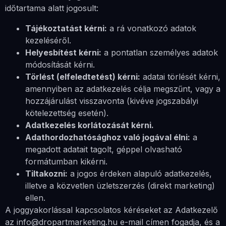
időtartama alatt jogosult:
Tájékoztatást kérni:
a rá vonatkozó adatok
kezeléséről.
Helyesbítést kérni:
a pontatlan személyes adatok
módosítását kérni.
Törlést (elfeledtetést) kérni:
adatai törlését kérni,
amennyiben az adatkezelés célja megszűnt, vagy a
hozzájárulást visszavonta (kivéve jogszabályi
kötelezettség esetén).
Adatkezelés korlátozását kérni.
Adathordozhatósághoz való jogával élni:
a
megadott adatait tagolt, géppel olvasható
formátumban kikérni.
Tiltakozni:
a jogos érdeken alapuló adatkezelés,
illetve a közvetlen üzletszerzés (direkt marketing)
ellen.
A joggyakorlással kapcsolatos kéréseket az Adatkezelő
az info@dropartmarketing.hu e-mail címen fogadja, és a