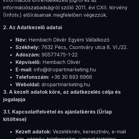
információs önrendelkezési jogról és az
információszabadságról szóló 2011. évi CXII. törvény
(Infotv.) előírásainak megfelelően végezzük.
2. Az Adatkezelő adatai
Név:
Hembach Olivér Egyéni Vállalkozó
Székhely:
7632 Pécs, Csontváry utca 8. VI./22.
Adószám:
90577475-1-22
Képviselő:
Hembach Olivér
E-mail:
info@dropartmarketing.hu
Telefonszám:
+36 30 893 6966
Weboldal:
dropartmarketing.hu
3. A kezelt adatok köre, az adatkezelés célja és
jogalapja
3.1. Kapcsolatfelvétel és ajánlatkérés (Űrlap
kitöltése)
Kezelt adatok:
Vezetéknév, keresztnév, e-mail