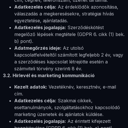
cím, cégnév, telefonszám, üzenet tartalma.
Adatkezelés célja:
Az érdeklődők azonosítása,
válaszadás a megkeresésekre, stratégiai hívás
egyeztetése, ajánlatadás.
Adatkezelés jogalapja:
Szerződéskötést
megelőző lépések megtétele (GDPR 6. cikk (1) bek.
b) pont).
Adatmegőrzés ideje:
Az utolsó
kapcsolatfelvételtől számított legfeljebb 2 év, vagy
a szerződéses kapcsolat létrejötte esetén a
számviteli törvény szerinti 8 év.
3.2. Hírlevél és marketing kommunikáció
Kezelt adatok:
Vezetéknév, keresztnév, e-mail
cím.
Adatkezelés célja:
Szakmai cikkek,
esettanulmányok, szolgáltatásokhoz kapcsolódó
marketing üzenetek és ajánlatok küldése.
Adatkezelés jogalapja:
Az érintett kifejezett