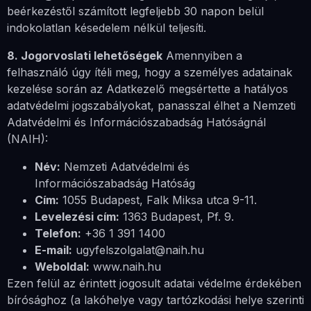
beérkezéstől számított legfeljebb 30 napon belül
indokolatlan késedelem nélkül teljesíti.
8. Jogorvoslati lehetőségek
Amennyiben a
felhasználó úgy ítéli meg, hogy a személyes adatainak
kezelése során az Adatkezelő megsértette a hatályos
adatvédelmi jogszabályokat, panasszal élhet a Nemzeti
Adatvédelmi és Információszabadság Hatóságnál
(NAIH):
Név:
Nemzeti Adatvédelmi és
Információszabadság Hatóság
Cím:
1055 Budapest, Falk Miksa utca 9-11.
Levelezési cím:
1363 Budapest, Pf. 9.
Telefon:
+36 1 391 1400
E-mail:
ugyfelszolgalat@naih.hu
Weboldal:
www.naih.hu
Ezen felül az érintett jogosult adatai védelme érdekében
bírósághoz (a lakóhelye vagy tartózkodási helye szerinti