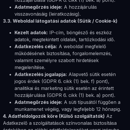
hozzájárulása (GDPR 6. cikk (1) bek. a) pont).
Adatmegőrzés ideje:
A hozzájárulás
visszavonásáig (leiratkozásig).
3.3. Weboldal látogatási adatok (Sütik / Cookie-k)
Kezelt adatok:
IP-cím, böngésző és eszköz
adatok, megtekintett oldalak, tartózkodási idő.
Adatkezelés célja:
A weboldal megfelelő
működésének biztosítása, forgalomelemzés,
valamint személyre szabott hirdetések
megjelenítése.
Adatkezelés jogalapja:
Alapvető sütik esetén
jogos érdek (GDPR 6. cikk (1) bek. f) pont),
analitikai és marketing sütik esetén az érintett
hozzájárulása (GDPR 6. cikk (1) bek. a) pont).
Adatmegőrzés ideje:
A süti típusától függően a
munkamenet végéig, vagy legfeljebb 12 hónapig.
4. Adatfeldolgozók köre (Külső szolgáltatók)
Az
Adatkezelő a szolgáltatások színvonalas biztosítása